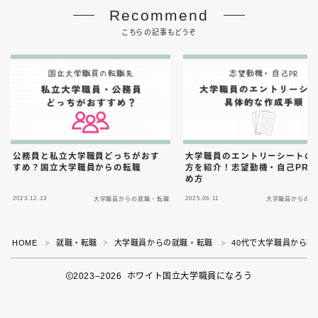
Recommend
こちらの記事もどうぞ
公務員と私立大学職員どっちがおす
大学職員のエントリーシートの
すめ？国立大学職員からの転職
方を紹介！志望動機・自己PR
め方
2023.12.13
2025.06.11
大学職員からの就職・転職
大学職員からの就
HOME
就職・転職
大学職員からの就職・転職
40代で大学職員から転
＞
＞
＞
2023–2026 ホワイト国立大学職員になろう