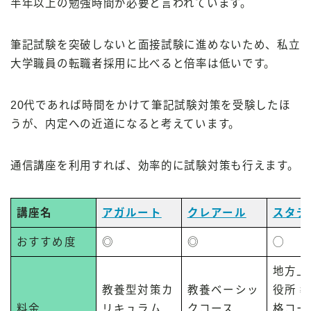
半年以上の勉強時間が必要と言われています。
筆記試験を突破しないと面接試験に進めないため、私立
大学職員の転職者採用に比べると倍率は低いです。
20代であれば時間をかけて筆記試験対策を受験したほ
うが、内定への近道になると考えています。
通信講座を利用すれば、効率的に試験対策も行えます。
講座名
アガルート
クレアール
スタデ
おすすめ度
◎
◎
◯
地方上
教養型対策カ
教養ベーシッ
役所 
料金
リキュラム
クコース
格コー