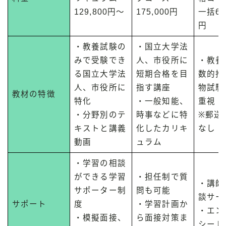
129,800円～
175,000円
一括66
円
・教養試験の
・国立大学法
みで受験でき
人、市役所に
・教養
る国立大学法
短期合格を目
数的推
人、市役所に
指す講座
物試験
教材の特徴
特化
・一般知能、
重視
・分野別のテ
時事などに特
※郵送
キストと講義
化したカリキ
なし
動画
ュラム
・学習の相談
ができる学習
・担任制で質
・講師
サポーター制
問も可能
談サー
サポート
度
・学習計画か
・エン
・模擬面接、
ら面接対策ま
シート