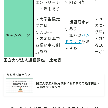
エントリーシ
で相談可能
ート添削あり
・大学生限定
・20％
・期間限定割
受講料
のスタ
引あり
５％OFF
グ学割
キャンペーン
・無料の
ハン
・内定特典で
・誰で
ドブック
もお
お祝い金の制
る10%
すすめ
度あり
ーポン
国立大学法人通信講座 比較表
あわせて読みたい
国立大学法人採用試験におすすめの通信講座・
予備校ランキング