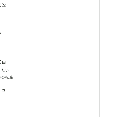
状況
？
ツ
理由
きたい
後の転職
辛さ